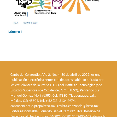
Número 1
Canto del Cenzontle, Año 2, No. 4, 30 de abril de 2026, es una
publicación electrónica semestral de acceso abierto editada por
los estudiantes de la Prepa ITESO del Instituto Tecnológico y de
Estudios Superiores de Occidente, A.C. (ITESO), Periférico Sur
Manuel Gómez Morín 8585, Col. ITESO, Tlaquepaque, Jal.,
México, C.P. 45604, tel. + 52 (33) 3134 2974,
cantocenzontle.prepaiteso.mx, revista.cenzontle@iteso.mx.
Editor responsable: Eduardo Daniel Ramírez Silva. Reserva de
Derechos al Uso Exclusivo: 04-2024-053013552400-102 otorgada