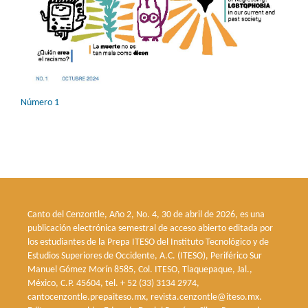
Número 1
Canto del Cenzontle, Año 2, No. 4, 30 de abril de 2026, es una
publicación electrónica semestral de acceso abierto editada por
los estudiantes de la Prepa ITESO del Instituto Tecnológico y de
Estudios Superiores de Occidente, A.C. (ITESO), Periférico Sur
Manuel Gómez Morín 8585, Col. ITESO, Tlaquepaque, Jal.,
México, C.P. 45604, tel. + 52 (33) 3134 2974,
cantocenzontle.prepaiteso.mx, revista.cenzontle@iteso.mx.