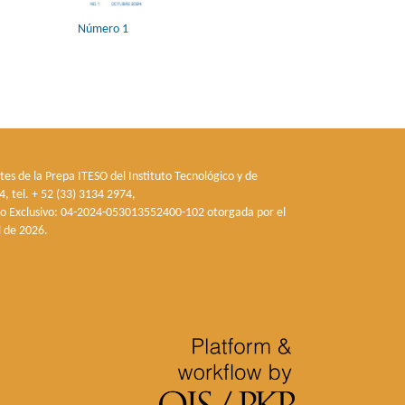
Número 1
tes de la Prepa ITESO del Instituto Tecnológico y de
, tel. + 52 (33) 3134 2974,
so Exclusivo: 04-2024-053013552400-102 otorgada por el
l de 2026.