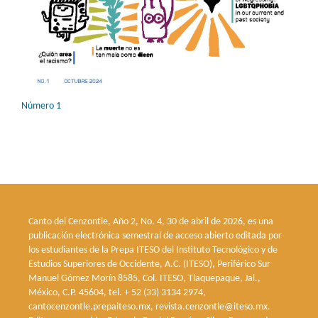
Número 1
Canto del Cenzontle, Año 2, No. 4, 30 de abril de 2026, es una
publicación electrónica semestral de acceso abierto editada por
los estudiantes de la Prepa ITESO del Instituto Tecnológico y de
Estudios Superiores de Occidente, A.C. (ITESO), Periférico Sur
Manuel Gómez Morín 8585, Col. ITESO, Tlaquepaque, Jal.,
México, C.P. 45604, tel. + 52 (33) 3134 2974,
cantocenzontle.prepaiteso.mx, revista.cenzontle@iteso.mx.