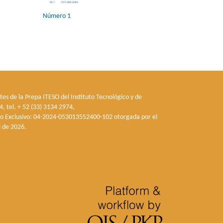
Número 1
tes de la Prepa ITESO del Instituto Tecnológico y de
, tel. + 52 (33) 3134 2974,
so Exclusivo: 04-2024-053013552400-102 otorgada por el
l de 2026.