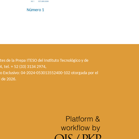
Número 1
tes de la Prepa ITESO del Instituto Tecnológico y de
, tel. + 52 (33) 3134 2974,
so Exclusivo: 04-2024-053013552400-102 otorgada por el
l de 2026.